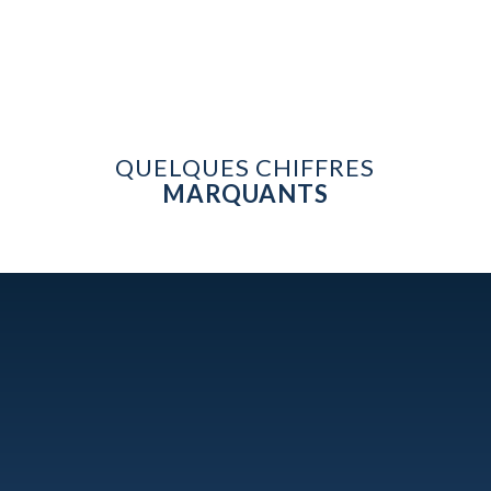
QUELQUES CHIFFRES
MARQUANTS
Environ
10 000
arrêts cardiaques à l’extérieur
d’un hôpital surviennent chaque année au
Québec.